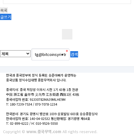
목록
글쓰기
한국과 중국정부에 정식 등록된 승준아빠가 운영하는
중국상품 정식수입대행 종합무역회사 입니다.
중국지사: 중국 저장성 이우시 시천 1기 43동 1층 전관
中国 浙江省 金华市 义乌市 江东街道 西陈1区 43栋
중국사업자 번호: 91330782MA39MLHE9M
T: 180-7239-7534 / 070-7078-1234
한국본사: 경기도 광명시 범안로 1039 삼호빌딩 603호 승승종합상사
한국사업자 번호: 140-04-02532 통신판매업: 경기광명 제64호
T: 02-899-6222 / H: 010-9526-5550
Copyright ©
www.중국무역.com
All rights reserved.