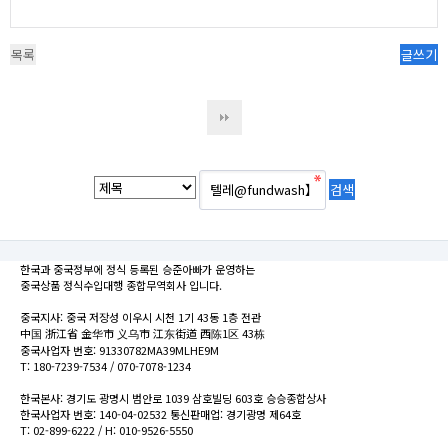
목록
글쓰기
한국과 중국정부에 정식 등록된 승준아빠가 운영하는
중국상품 정식수입대행 종합무역회사 입니다.
중국지사: 중국 저장성 이우시 시천 1기 43동 1층 전관
中国 浙江省 金华市 义乌市 江东街道 西陈1区 43栋
중국사업자 번호: 91330782MA39MLHE9M
T: 180-7239-7534 / 070-7078-1234
한국본사: 경기도 광명시 범안로 1039 삼호빌딩 603호 승승종합상사
한국사업자 번호: 140-04-02532 통신판매업: 경기광명 제64호
T: 02-899-6222 / H: 010-9526-5550