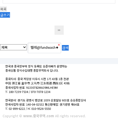
목록
글쓰기
한국과 중국정부에 정식 등록된 승준아빠가 운영하는
중국상품 정식수입대행 종합무역회사 입니다.
중국지사: 중국 저장성 이우시 시천 1기 43동 1층 전관
中国 浙江省 金华市 义乌市 江东街道 西陈1区 43栋
중국사업자 번호: 91330782MA39MLHE9M
T: 180-7239-7534 / 070-7078-1234
한국본사: 경기도 광명시 범안로 1039 삼호빌딩 603호 승승종합상사
한국사업자 번호: 140-04-02532 통신판매업: 경기광명 제64호
T: 02-899-6222 / H: 010-9526-5550
Copyright ©
www.중국무역.com
All rights reserved.