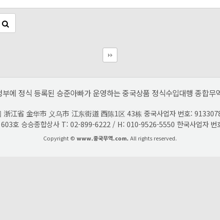
정부에 정식 등록된 승준아빠가 운영하는 중국상품 정식수입대행 종합무역
江省 金华市 义乌市 江东街道 西陈1区 43栋 중국사업자 번호: 91330782MA39M
호 승승종합상사 T: 02-899-6222 / H: 010-9526-5550 한국사업자 번
Copyright ©
www.중국무역.com.
All rights reserved.