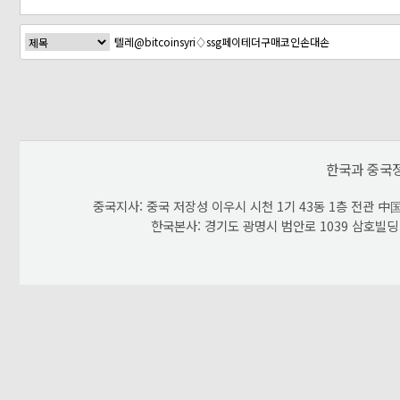
다음검색
한국과 중국
중국지사: 중국 저장성 이우시 시천 1기 43동 1층 전관 中国 浙
한국본사: 경기도 광명시 범안로 1039 삼호빌딩 603