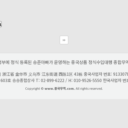
정부에 정식 등록된 승준아빠가 운영하는 중국상품 정식수입대행 종합무역
江省 金华市 义乌市 江东街道 西陈1区 43栋 중국사업자 번호: 91330782MA39M
호 승승종합상사 T: 02-899-6222 / H: 010-9526-5550 한국사업자 번
Copyright ©
www.중국무역.com.
All rights reserved.