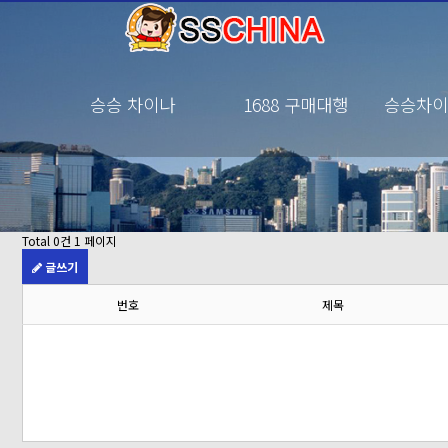
승승 차이나
1688 구매대행
승승차이
Total 0건
1 페이지
글쓰기
번호
제목