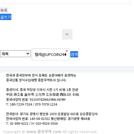
목록
글쓰기
한국과 중국정부에 정식 등록된 승준아빠가 운영하는
중국상품 정식수입대행 종합무역회사 입니다.
중국지사: 중국 저장성 이우시 시천 1기 43동 1층 전관
中国 浙江省 金华市 义乌市 江东街道 西陈1区 43栋
중국사업자 번호: 91330782MA39MLHE9M
T: 180-7239-7534 / 070-7078-1234
한국본사: 경기도 광명시 범안로 1039 삼호빌딩 603호 승승종합상사
한국사업자 번호: 140-04-02532 통신판매업: 경기광명 제64호
T: 02-899-6222 / H: 010-9526-5550
Copyright ©
www.중국무역.com
All rights reserved.