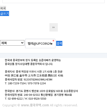
목록
글쓰기
한국과 중국정부에 정식 등록된 승준아빠가 운영하는
중국상품 정식수입대행 종합무역회사 입니다.
중국지사: 중국 저장성 이우시 시천 1기 43동 1층 전관
中国 浙江省 金华市 义乌市 江东街道 西陈1区 43栋
중국사업자 번호: 91330782MA39MLHE9M
T: 180-7239-7534 / 070-7078-1234
한국본사: 경기도 광명시 범안로 1039 삼호빌딩 603호 승승종합상사
한국사업자 번호: 140-04-02532 통신판매업: 경기광명 제64호
T: 02-899-6222 / H: 010-9526-5550
Copyright ©
www.중국무역.com
All rights reserved.