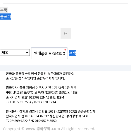
목록
글쓰기
한국과 중국정부에 정식 등록된 승준아빠가 운영하는
중국상품 정식수입대행 종합무역회사 입니다.
중국지사: 중국 저장성 이우시 시천 1기 43동 1층 전관
中国 浙江省 金华市 义乌市 江东街道 西陈1区 43栋
중국사업자 번호: 91330782MA39MLHE9M
T: 180-7239-7534 / 070-7078-1234
한국본사: 경기도 광명시 범안로 1039 삼호빌딩 603호 승승종합상사
한국사업자 번호: 140-04-02532 통신판매업: 경기광명 제64호
T: 02-899-6222 / H: 010-9526-5550
Copyright ©
www.중국무역.com
All rights reserved.