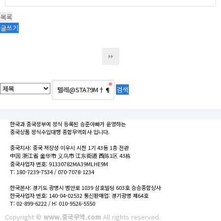
목록
글쓰기
한국과 중국정부에 정식 등록된 승준아빠가 운영하는
중국상품 정식수입대행 종합무역회사 입니다.
중국지사: 중국 저장성 이우시 시천 1기 43동 1층 전관
中国 浙江省 金华市 义乌市 江东街道 西陈1区 43栋
중국사업자 번호: 91330782MA39MLHE9M
T: 180-7239-7534 / 070-7078-1234
한국본사: 경기도 광명시 범안로 1039 삼호빌딩 603호 승승종합상사
한국사업자 번호: 140-04-02532 통신판매업: 경기광명 제64호
T: 02-899-6222 / H: 010-9526-5550
Copyright ©
www.중국무역.com
All rights reserved.