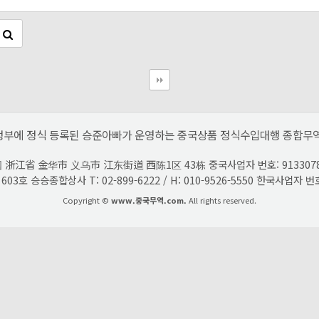
정부에 정식 등록된 승준아빠가 운영하는 중국상품 정식수입대행 종합무역
江省 金华市 义乌市 江东街道 西陈1区 43栋 중국사업자 번호: 91330782MA39M
호 승승종합상사 T: 02-899-6222 / H: 010-9526-5550 한국사업자 번
Copyright ©
www.중국무역.com.
All rights reserved.