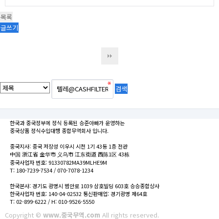
목록
글쓰기
한국과 중국정부에 정식 등록된 승준아빠가 운영하는
중국상품 정식수입대행 종합무역회사 입니다.
중국지사: 중국 저장성 이우시 시천 1기 43동 1층 전관
中国 浙江省 金华市 义乌市 江东街道 西陈1区 43栋
중국사업자 번호: 91330782MA39MLHE9M
T: 180-7239-7534 / 070-7078-1234
한국본사: 경기도 광명시 범안로 1039 삼호빌딩 603호 승승종합상사
한국사업자 번호: 140-04-02532 통신판매업: 경기광명 제64호
T: 02-899-6222 / H: 010-9526-5550
Copyright ©
www.중국무역.com
All rights reserved.