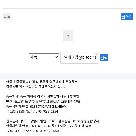
목록
글쓰기
한국과 중국정부에 정식 등록된 승준아빠가 운영하는
중국상품 정식수입대행 종합무역회사 입니다.
중국지사: 중국 저장성 이우시 시천 1기 43동 1층 전관
中国 浙江省 金华市 义乌市 江东街道 西陈1区 43栋
중국사업자 번호: 91330782MA39MLHE9M
T: 180-7239-7534 / 070-7078-1234
한국본사: 경기도 광명시 범안로 1039 삼호빌딩 603호 승승종합상사
한국사업자 번호: 140-04-02532 통신판매업: 경기광명 제64호
T: 02-899-6222 / H: 010-9526-5550